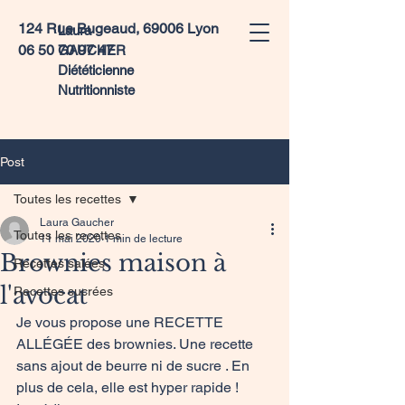
124 Rue Bugeaud, 69006 Lyon
Laura
06 50 70 97 47
GAUCHER
Diététicienne
Nutritionniste
Post
Toutes les recettes
Laura Gaucher
Toutes les recettes
11 mai 2020
1 min de lecture
Brownies maison à
Recettes salées
l'avocat
Recettes sucrées
Je vous propose une RECETTE 
ALLÉGÉE des brownies. Une recette 
sans ajout de beurre ni de sucre . En 
plus de cela, elle est hyper rapide !