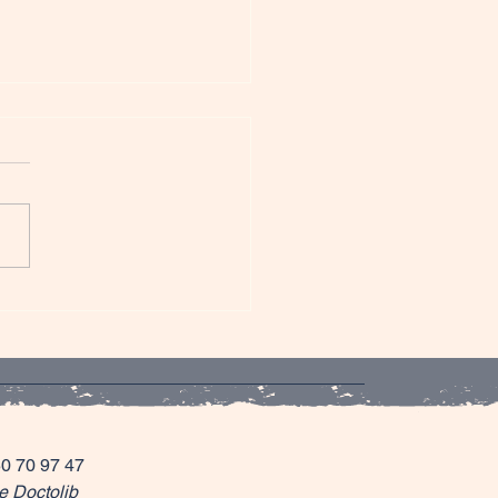
e pistache amande et
es
50 70 97 47
e Doctolib