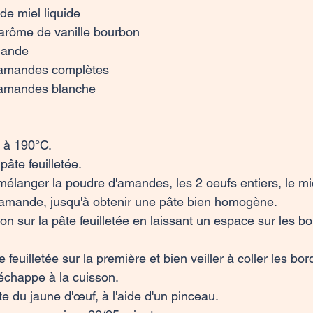
de miel liquide

d'arôme de vanille bourbon

ande

'amandes complètes

'amandes blanche

 à 190°C.

pâte feuilletée.

mélanger la poudre d'amandes, les 2 oeufs entiers, le mie
d'amande, jusqu'à obtenir une pâte bien homogène.

ion sur la pâte feuilletée en laissant un espace sur les bor
e feuilletée sur la première et bien veiller à coller les bo
échappe à la cuisson.

e du jaune d'œuf, à l'aide d'un pinceau.
