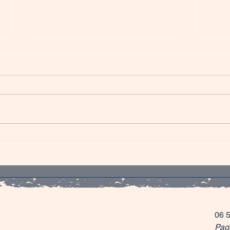
Petits Cakes Pistache au
Tart
yaourt
figu
06 
Pag