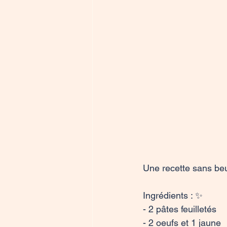
Une recette sans beur
Ingrédients : ✨

- 2 pâtes feuilletés

- 2 oeufs et 1 jaune
