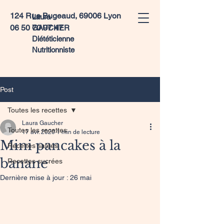
124 Rue Bugeaud, 69006 Lyon
Laura
06 50 70 97 47
GAUCHER
Diététicienne
Nutritionniste
Post
Toutes les recettes
Laura Gaucher
Toutes les recettes
17 avr. 2020
1 min de lecture
Mini pancakes à la
Recettes salées
banane
Recettes sucrées
Dernière mise à jour :
26 mai