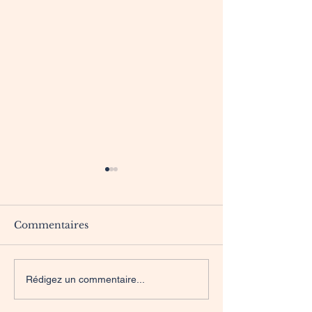
Commentaires
Petits Cakes Pistache
Tarte pistach
Rédigez un commentaire...
au yaourt
et figues