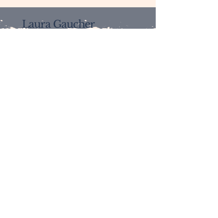
Laura Gaucher
Diététicienne
Nutritionniste
06 50 70 97 47
Page Doctolib
Contactez-moi
E-mail
*
Votre demande :
*