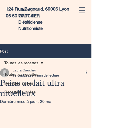
124 Rue Bugeaud, 69006 Lyon
Laura
06 50 70 97 47
GAUCHER
Diététicienne
Nutritionniste
Post
Toutes les recettes
Laura Gaucher
Toutes les recettes
13 sept. 2020
1 min de lecture
Pains au lait ultra
Recettes salées
moelleux
Recettes sucrées
Dernière mise à jour :
20 mai