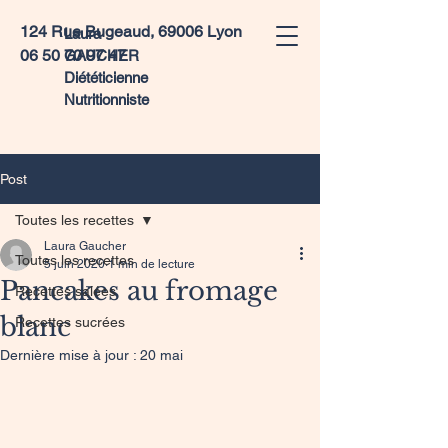
124 Rue Bugeaud, 69006 Lyon
Laura
06 50 70 97 47
GAUCHER
Diététicienne
Nutritionniste
Post
Toutes les recettes
Laura Gaucher
Toutes les recettes
5 juin 2020
1 min de lecture
Pancakes au fromage
Recettes salées
blanc
Recettes sucrées
Dernière mise à jour :
20 mai