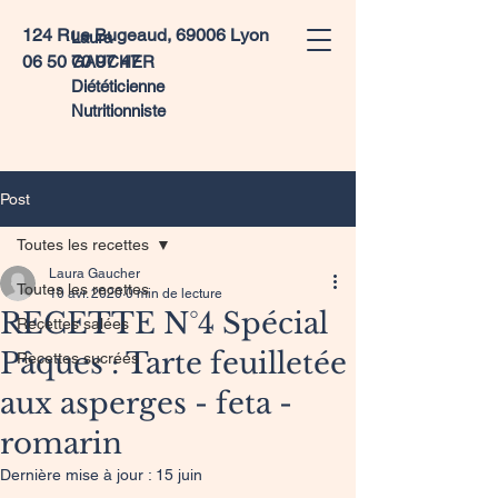
124 Rue Bugeaud, 69006 Lyon
Laura
06 50 70 97 47
GAUCHER
Diététicienne
Nutritionniste
Post
Toutes les recettes
Laura Gaucher
Toutes les recettes
10 avr. 2020
0 min de lecture
RECETTE N°4 Spécial
Recettes salées
Pâques : Tarte feuilletée
Recettes sucrées
aux asperges - feta -
romarin
Dernière mise à jour :
15 juin