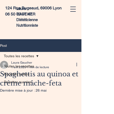
124 Rue Bugeaud, 69006 Lyon
Laura
06 50 70 97 47
GAUCHER
Diététicienne
Nutritionniste
Post
Toutes les recettes
Laura Gaucher
Toutes les recettes
1 avr. 2020
1 min de lecture
Spaghettis au quinoa et
Recettes salées
crème mâche-feta
Recettes sucrées
Dernière mise à jour :
26 mai