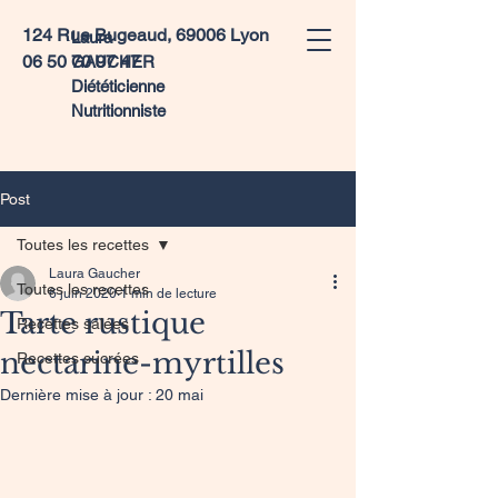
124 Rue Bugeaud, 69006 Lyon
Laura
06 50 70 97 47
GAUCHER
Diététicienne
Nutritionniste
Post
Toutes les recettes
Laura Gaucher
Toutes les recettes
6 juin 2020
1 min de lecture
Tarte rustique
Recettes salées
nectarine-myrtilles
Recettes sucrées
Dernière mise à jour :
20 mai