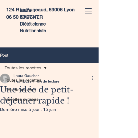
124 Rue Bugeaud, 69006 Lyon
Laura
06 50 70 97 47
GAUCHER
Diététicienne
Nutritionniste
Post
Toutes les recettes
Laura Gaucher
Toutes les recettes
1 avr. 2020
1 min de lecture
Une idée de petit-
Recettes salées
déjeuner rapide !
Recettes sucrées
Dernière mise à jour :
15 juin