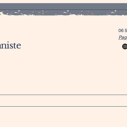
06 
Pag
niste