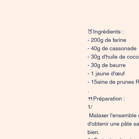
🍑Ingrédients : 

- 200g de farine 

- 40g de cassonade

- 30g d'huile de coco

- 30g de beurre 

- 1 jaune d'œuf 

- 15aine de prunes R
.

🍴Préparation : 

1/

 Malaxer l'ensemble des ingrédients (sauf les prunes). Le but est 

d'obtenir une pâte sa
bien.
