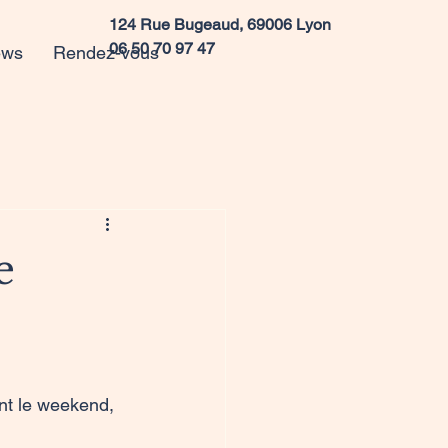
124 Rue Bugeaud, 69006 Lyon
06 50 70 97 47
ews
Rendez-vous
e
nt le weekend, 